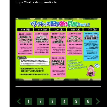
https://twitcasting.tv/mtkichi
1
2
3
4
5
6